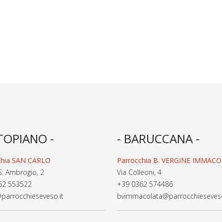
TOPIANO -
- BARUCCANA -
chia SAN CARLO
Parrocchia B. VERGINE IMMAC
S. Ambrogio, 2
Via Colleoni, 4
62 553522
+39 0362 574486
parrocchieseveso.it
bvimmacolata@parrocchieseveso