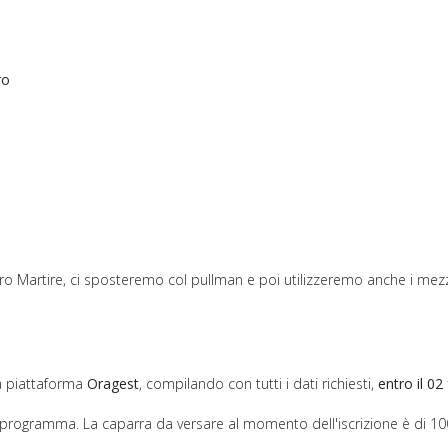
ro
tro Martire, ci sposteremo col pullman e poi utilizzeremo anche i mezz
a piattaforma
Oragest
, compilando con tutti i dati richiesti,
entro il 02
 programma. La caparra da versare al momento dell'iscrizione è di 1